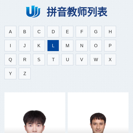
拼音教师列表
A
B
C
D
E
F
G
H
I
J
K
L
M
N
O
P
Q
R
S
T
U
V
W
X
Y
Z