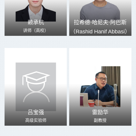
赖承杭
拉希德·哈尼夫·阿巴斯
讲师（高校）
（Rashid Hanif Abbasi）
吕宝强
雷励华
高级实验师
副教授