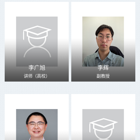
李广旭
李辉
讲师（高校）
副教授