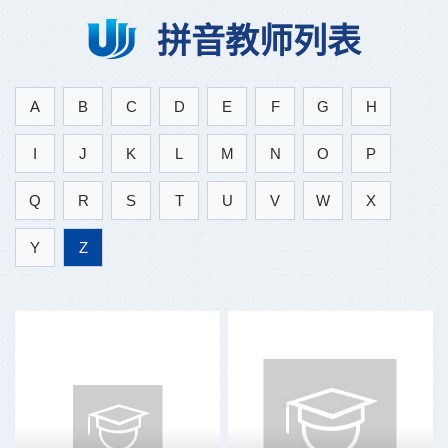
拼音教师列表
A
B
C
D
E
F
G
H
I
J
K
L
M
N
O
P
Q
R
S
T
U
V
W
X
Y
Z