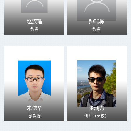
赵汉理
钟瑞栋
教授
教授
朱德华
张潮力
副教授
讲师（高校）