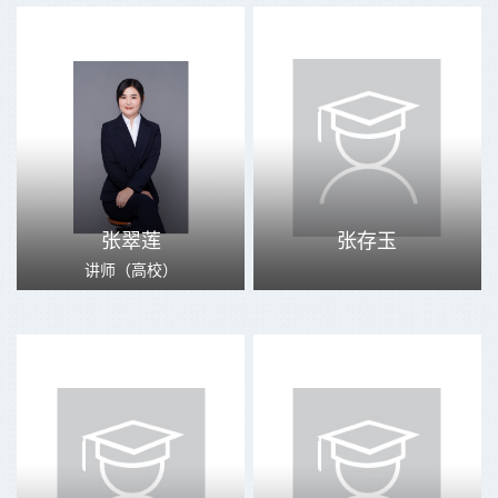
张翠莲
张存玉
讲师（高校）