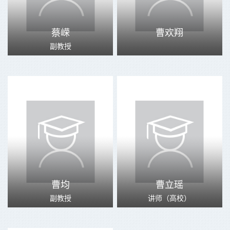
蔡嵘
曹欢翔
副教授
曹均
曹立瑶
副教授
讲师（高校）