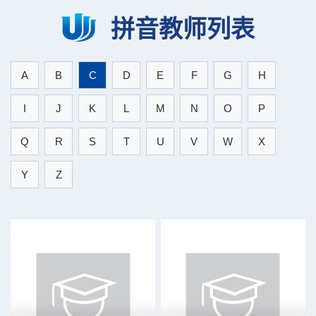
拼音教师列表
A
B
C
D
E
F
G
H
I
J
K
L
M
N
O
P
Q
R
S
T
U
V
W
X
Y
Z