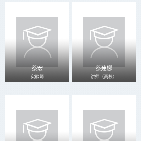
蔡宏
蔡建娜
实验师
讲师（高校）